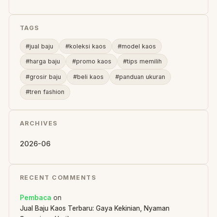
TAGS
#jual baju
#koleksi kaos
#model kaos
#harga baju
#promo kaos
#tips memilih
#grosir baju
#beli kaos
#panduan ukuran
#tren fashion
ARCHIVES
2026-06
RECENT COMMENTS
Pembaca
on
Jual Baju Kaos Terbaru: Gaya Kekinian, Nyaman